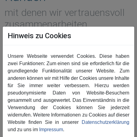
mit denen wir vertrauensvoll
zusammenarbeiten
Hinweis zu Cookies
Volkswagen
Mercedes-Benz
Unsere Webseite verwendet Cookies. Diese haben
Brillux
zwei Funktionen: Zum einen sind sie erforderlich für die
grundlegende Funktionalität unserer Website. Zum
Audi
anderen können wir mit Hilfe der Cookies unsere Inhalte
für Sie immer weiter verbessern. Hierzu werden
KRAFT
pseudonymisierte Daten von Website-Besuchern
WÜRTH
gesammelt und ausgewertet. Das Einverständnis in die
Verwendung der Cookies können Sie jederzeit
CLAAS
widerrufen. Weitere Informationen zu Cookies auf dieser
Website finden Sie in unserer
Datenschutzerklärung
ASDA
und zu uns im
Impressum
.
SieMatic